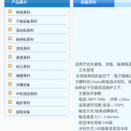
产品展示
烘箱系列
烘箱系列
干燥设备系列
混合机系列
粉碎机系列
清洗系列
蒸煮系列
适用于抗生素瓶、安瓿、输液瓶
封口系列
工作原理
液罐系列
在智能系统的监控下，瓶子随输
灭菌时间≥
5min)
和低温冷却区。
冷藏设备
始终处于百级层流保护之下。
主要技术参数
中药清洗系列
电源
:380V 50Hz
功率
:
≤
35kw
电炉系列
温度调节范围
:
室温～
350
℃
输送方式
:
链条或网袋式
提取设备
输送速度
:0.2
～
1.0m
/min
层流净化等级
:100
级
冷却方式
:100
级垂直层流冷却