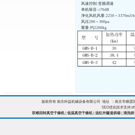
风速控制
:
变频调速
单机噪音
:
≤
70dB
净化风机风量
:2250
～
3370m3
/h
风压
200
～
300pa
重量
:
约
2200kg
版权所有 南京科益机械设备有限公司 地址 ：南京市栖霞区靖安开发区 
SEO优化技术支持:
c
双锥回转真空干燥机
|
低温真空干燥机
|
远红外隧道烘箱
|
清洗烘